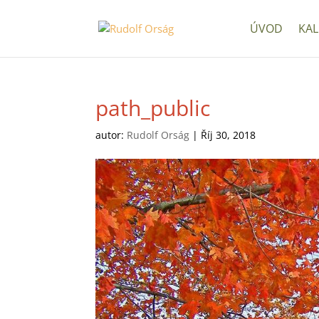
ÚVOD
KAL
path_public
autor:
Rudolf Orság
|
Říj 30, 2018