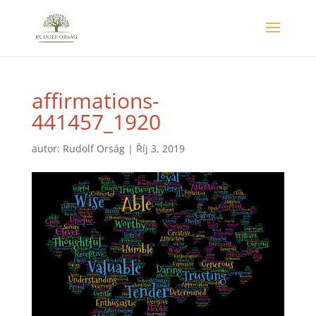
affirmations-
441457_1920
autor:
Rudolf Orság
|
Říj 3, 2019