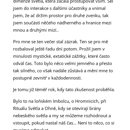
dimenze světla, která začala prostupovat vším. Šel
jsem do interakce s dalšími účastníky a vnímal
jsem, že ač držím prostor pro druhé zvenku, tak
jsem součástí něčeho nádherného a hranice mezi
mnou a druhými mizí..
Pro mne se ten večer stal zázrak. Ten se pro mě
rozbaloval ještě řadu dní potom. Prožil jsem v
minulosti mystické, extatické zážitky, které často
odvál čas. Toto bylo něco velmi jemného a přesto
tak silného, co však nadále zůstává a mění mne to
postupně zevnitř v každodennosti.
Je tomu již téměř rok, kdy tato zkušenost proběhla.
Bylo to na loňském Imbolcu, o Hromnicích, při
Rituálu Světla a Ohně, kdy se otevírají brány
nebeského světla a my se můžeme rozhodnout a
vstoupit, pokud nastal náš čas… Není to něco, co si
musíme odmakat.