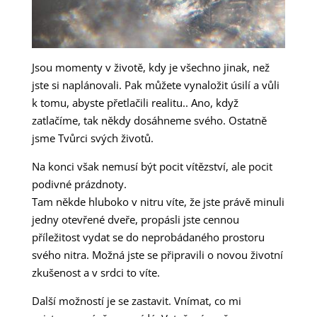
Jsou momenty v životě, kdy je všechno jinak, než
jste si naplánovali. Pak můžete vynaložit úsilí a vůli
k tomu, abyste přetlačili realitu.. Ano, když
zatlačíme, tak někdy dosáhneme svého. Ostatně
jsme Tvůrci svých životů.
Na konci však nemusí být pocit vítězství, ale pocit
podivné prázdnoty.
Tam někde hluboko v nitru víte, že jste právě minuli
jedny otevřené dveře, propásli jste cennou
příležitost vydat se do neprobádaného prostoru
svého nitra. Možná jste se připravili o novou životní
zkušenost a v srdci to víte.
Další možností je se zastavit. Vnímat, co mi