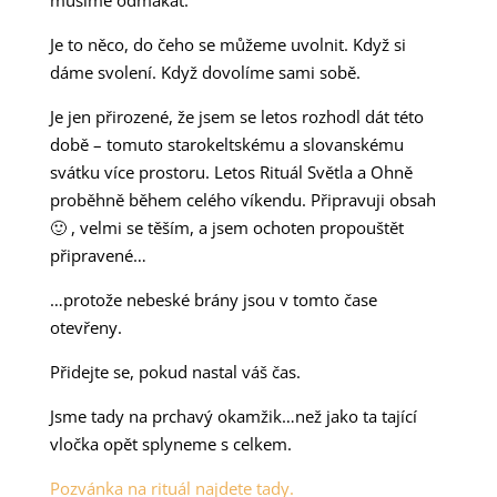
Je to něco, do čeho se můžeme uvolnit. Když si
dáme svolení. Když dovolíme sami sobě.
Je jen přirozené, že jsem se letos rozhodl dát této
době – tomuto starokeltskému a slovanskému
svátku více prostoru. Letos Rituál Světla a Ohně
proběhně během celého víkendu. Připravuji obsah
🙂 , velmi se těším, a jsem ochoten propouštět
připravené…
…protože nebeské brány jsou v tomto čase
otevřeny.
Přidejte se, pokud nastal váš čas.
Jsme tady na prchavý okamžik…než jako ta tající
vločka opět splyneme s celkem.
Pozvánka na rituál najdete tady.