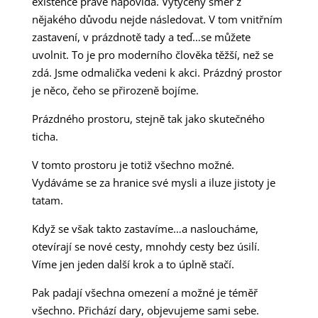
existence právě napovídá. Vytyčený směr z
nějakého důvodu nejde následovat. V tom vnitřním
zastavení, v prázdnotě tady a teď…se můžete
uvolnit. To je pro moderního člověka těžší, než se
zdá. Jsme odmalička vedeni k akci. Prázdný prostor
je něco, čeho se přirozeně bojíme.
Prázdného prostoru, stejně tak jako skutečného
ticha.
V tomto prostoru je totiž všechno možné.
Vydáváme se za hranice své mysli a iluze jistoty je
tatam.
Když se však takto zastavíme…a nasloucháme,
otevírají se nové cesty, mnohdy cesty bez úsilí.
Víme jen jeden další krok a to úplně stačí.
Pak padají všechna omezení a možné je téměř
všechno. Přichází dary, objevujeme sami sebe.