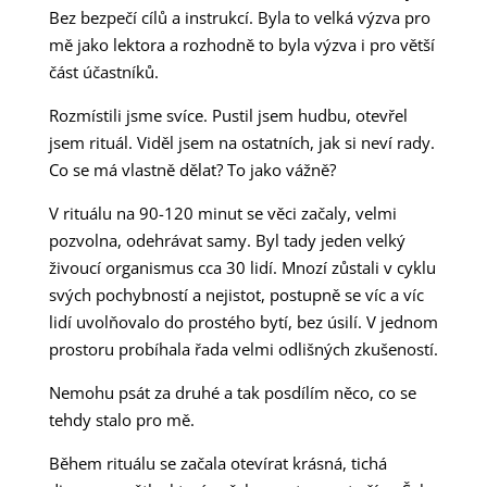
Bez bezpečí cílů a instrukcí. Byla to velká výzva pro
mě jako lektora a rozhodně to byla výzva i pro větší
část účastníků.
Rozmístili jsme svíce. Pustil jsem hudbu, otevřel
jsem rituál. Viděl jsem na ostatních, jak si neví rady.
Co se má vlastně dělat? To jako vážně?
V rituálu na 90-120 minut se věci začaly, velmi
pozvolna, odehrávat samy. Byl tady jeden velký
živoucí organismus cca 30 lidí. Mnozí zůstali v cyklu
svých pochybností a nejistot, postupně se víc a víc
lidí uvolňovalo do prostého bytí, bez úsilí. V jednom
prostoru probíhala řada velmi odlišných zkušeností.
Nemohu psát za druhé a tak posdílím něco, co se
tehdy stalo pro mě.
Během rituálu se začala otevírat krásná, tichá