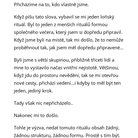
Přicházíme na to, kdo vlastně jsme.
Když píšu tato slova, vybavil se mi jeden loňský
rituál. Byl to jeden z menších rituálů formou
společného večera, který jsem si dopředu připravil.
Když jsme byli na místě, tak mi došlo, že to nemůže
proběhnout tak, jak jsem měl dopředu připravené…
Byli jsme s větší skupinou, přibližně třiceti lidí a
mne to vystavilo načas vnitřní nejistotě. Většinou,
když jdu do prostoru nevědění, tak se mi otevřou
nové cesty, přichází vedení…i kdyby to měl být ten
jeden, jediný krok.
Tady však nic nepřicházelo..
Nakonec mi to došlo.
Tohle je výzva, nedat tomuto rituálu obsah žádný,
žádnou strukturu, žádnou formu. Prostě s tím být.