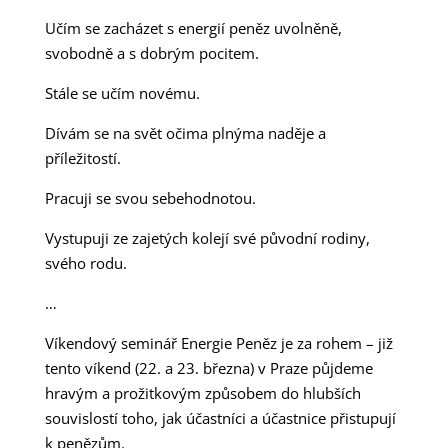
Učím se zacházet s energií peněz uvolněně,
svobodně a s dobrým pocitem.
Stále se učím novému.
Dívám se na svět očima plnýma naděje a
příležitostí.
Pracuji se svou sebehodnotou.
Vystupuji ze zajetých kolejí své původní rodiny,
svého rodu.
…
Víkendový seminář Energie Peněz je za rohem – již
tento víkend (22. a 23. března) v Praze půjdeme
hravým a prožitkovým způsobem do hlubších
souvislostí toho, jak účastníci a účastnice přistupují
k penězům.