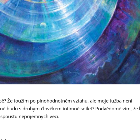
sobě? Že toužím po plnohodnotném vztahu, ale moje tužba není
utečně budu s druhým člověkem intimně sdílet? Podvědomě vím, že
 spoustu nepříjemných věcí.