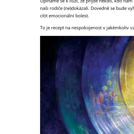
Upínáme se k iluzi, že přijde někdo, kdo nám za
naši rodiče (ne)dokázali. Dovedně se bude v
cítit emocionální bolest.
To je recept na nespokojenost v jakémkoliv v