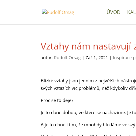
ÚVOD
KAL
Vztahy nám nastavují 
autor:
Rudolf Orság
|
Zář 1, 2021
|
Inspirace p
Blízké vztahy jsou jedním z největších nástroj
svých vztazích víc problémů, než kdykoliv dřív
Proč se to děje?
Je to dané dobou, ve které se nacházíme. Je t
A je to dané i tím, že mnohdy hledáme ve sv