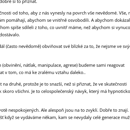
dobré si to přiznat.
čnosti od toho, aby z nás vynesly na povrch vše nevědomé. Vše, 
nám pomáhají, abychom se vnitřně osvobodili. A abychom dokázali
m spíše sdíleli z toho, co uvnitř máme, než abychom si vynuco
dostávalo.
e dál (často nevědomě) obviňovat své blízké za to, že nejsme ve sv
h (obvinění, nátlak, manipulace, agrese) budeme sami reagovat
 v tom, co má ke zralému vztahu daleko..
na druhé, protože je to snazší, než si přiznat, že ve skutečnosti
ak skoro všichni. Je to celospolečenský návyk, který má hypnotick
otě nespokojených. Ale alespoň jsou na to zvyklí. Dobře to znají.
šť když se vydáváme někam, kam se nevydaly celé generace muž