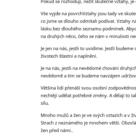
Pokud se rozhoduji, nežít skutečné vztahy, je 
Vše vyjde na povrchVztahy jsou tady ve skute
co jsme se dlouho odmítali podívat. Vztahy 
lásku bez dlouhého seznamu podmínek. Abycho
na druhých něco, čeho se nám v minulosti ne
Je jen na nás, jestli to uvidíme. Jestli budem
životech šťastní a naplnění.
Je na nás, jestli na nevědomé chování druhýc
nevědomě a tím se budeme navzájem udržovat
Většina lidí přenáší svou osobní zodpovědnost 
nechtějí udělat potřebné změny. A dělají to t
sílu.
Mnoho mužů a žen je ve svých vztazích a v živ
Strach z neznámého je mnohem větší. Obzvlá
žen před námi..