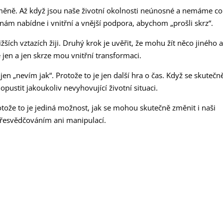
změně. Až když jsou naše životní okolnosti neúnosné a nemáme co
nám nabídne i vnitřní a vnější podpora, abychom „prošli skrz“.
ižších vztazích žiji. Druhý krok je uvěřit, že mohu žít něco jiného 
jen a jen skrze mou vnitřní transformaci.
en „nevím jak“. Protože to je jen další hra o čas. Když se skutečn
opustit jakoukoliv nevyhovující životní situaci.
otože to je jediná možnost, jak se mohou skutečně změnit i naši
přesvědčováním ani manipulací.