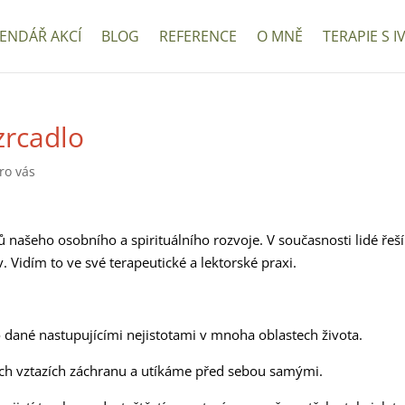
ENDÁŘ AKCÍ
BLOG
REFERENCE
O MNĚ
TERAPIE S I
zrcadlo
ro vás
ů našeho osobního a spirituálního rozvoje. V současnosti lidé řeší
. Vidím to ve své terapeutické a lektorské praxi.
o dané nastupujícími nejistotami v mnoha oblastech života.
ých vztazích záchranu a utíkáme před sebou samými.