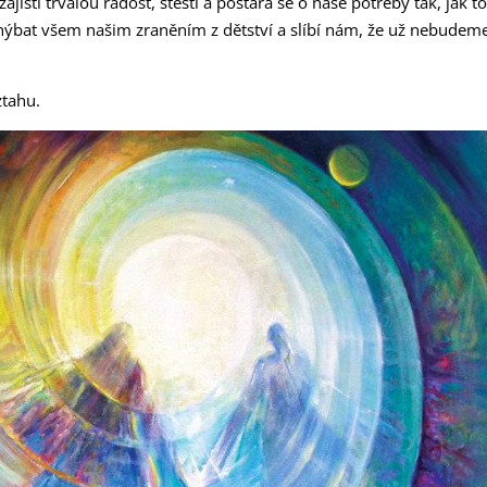
jistí trvalou radost, štěstí a postará se o naše potřeby tak, jak t
yhýbat všem našim zraněním z dětství a slíbí nám, že už nebudem
ztahu.